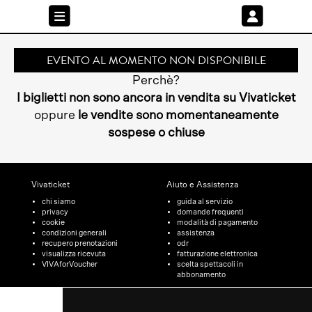
EVENTO AL MOMENTO NON DISPONIBILE
Perchè?
I biglietti non sono ancora in vendita su Vivaticket
oppure
le vendite sono momentaneamente
sospese o chiuse
Vivaticket
Aiuto e Assistenza
chi siamo
guida al servizio
privacy
domande frequenti
cookie
modalità di pagamento
condizioni generali
assistenza
recupero prenotazioni
odr
visualizza ricevuta
fatturazione elettronica
VIVAforVoucher
scelta spettacoli in
abbonamento