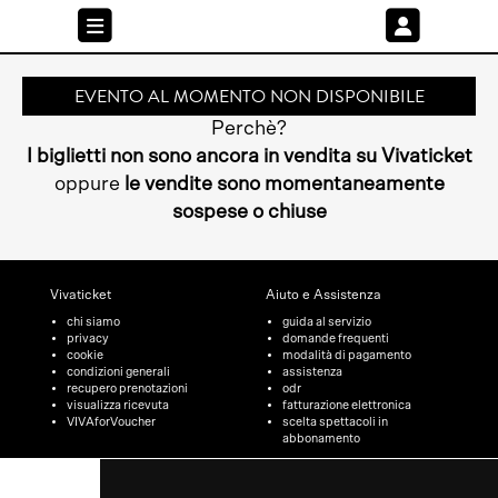
EVENTO AL MOMENTO NON DISPONIBILE
Perchè?
I biglietti non sono ancora in vendita su Vivaticket
oppure
le vendite sono momentaneamente
sospese o chiuse
Vivaticket
Aiuto e Assistenza
chi siamo
guida al servizio
privacy
domande frequenti
cookie
modalità di pagamento
condizioni generali
assistenza
recupero prenotazioni
odr
visualizza ricevuta
fatturazione elettronica
VIVAforVoucher
scelta spettacoli in
abbonamento