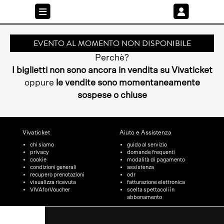
EVENTO AL MOMENTO NON DISPONIBILE
Perchè?
I biglietti non sono ancora in vendita su Vivaticket
oppure
le vendite sono momentaneamente
sospese o chiuse
Vivaticket
Aiuto e Assistenza
chi siamo
guida al servizio
privacy
domande frequenti
cookie
modalità di pagamento
condizioni generali
assistenza
recupero prenotazioni
odr
visualizza ricevuta
fatturazione elettronica
VIVAforVoucher
scelta spettacoli in
abbonamento