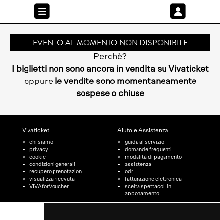
EVENTO AL MOMENTO NON DISPONIBILE
Perchè?
I biglietti non sono ancora in vendita su Vivaticket
oppure
le vendite sono momentaneamente
sospese o chiuse
Vivaticket
Aiuto e Assistenza
chi siamo
guida al servizio
privacy
domande frequenti
cookie
modalità di pagamento
condizioni generali
assistenza
recupero prenotazioni
odr
visualizza ricevuta
fatturazione elettronica
VIVAforVoucher
scelta spettacoli in
abbonamento