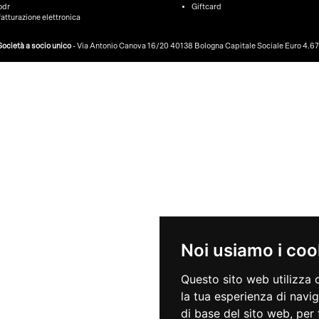
odr
Giftcard
fatturazione elettronica
ocietà a socio unico
- Via Antonio Canova 16/20 40138 Bologna Capitale Sociale Euro 4.675.
Noi usiamo i coo
Questo sito web utilizza 
la tua esperienza di navi
di base del sito web
,
per 