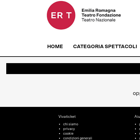
HOME
CATEGORIA SPETTACOLI
op
Vivaticket
Aiu
chi siamo
privacy
cookie
condizioni generali