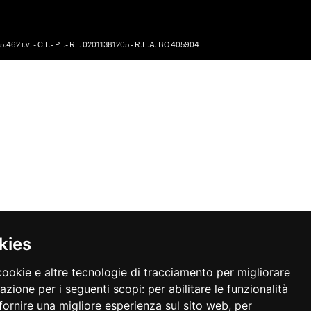
462 i.v. - C.F.- P.I.- R.I. 02011381205 - R.E.A. BO 405904
kies
cookie e altre tecnologie di tracciamento per migliorare
gazione per i seguenti scopi:
per abilitare le funzionalità
fornire una migliore esperienza sul sito web
,
per