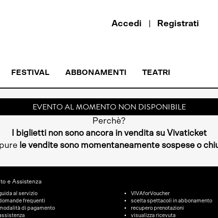
Accedi
Registrati
FESTIVAL
ABBONAMENTI
TEATRI
EVENTO AL MOMENTO NON DISPONIBILE
Perchè?
I biglietti non sono ancora in vendita su Vivaticket
pure
le vendite sono momentaneamente sospese o chi
to e Assistenza
guida al servizio
VIVAforVoucher
domande frequenti
scelta spettacoli in abbonamento
modalità di pagamento
recupero prenotazioni
assistenza
visualizza ricevuta