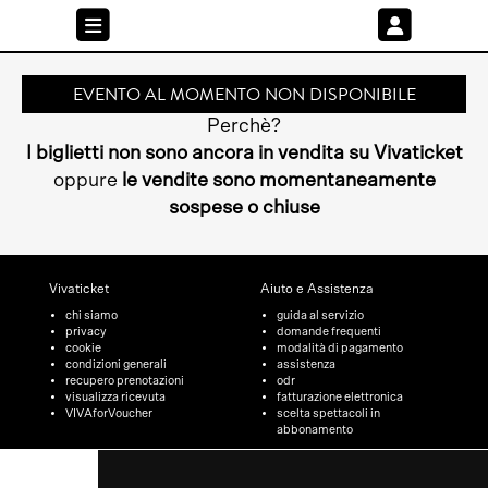
EVENTO AL MOMENTO NON DISPONIBILE
Perchè?
I biglietti non sono ancora in vendita su Vivaticket
oppure
le vendite sono momentaneamente
sospese o chiuse
Vivaticket
Aiuto e Assistenza
chi siamo
guida al servizio
privacy
domande frequenti
cookie
modalità di pagamento
condizioni generali
assistenza
recupero prenotazioni
odr
visualizza ricevuta
fatturazione elettronica
VIVAforVoucher
scelta spettacoli in
abbonamento