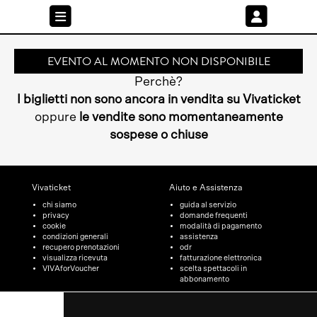
EVENTO AL MOMENTO NON DISPONIBILE
Perchè?
I biglietti non sono ancora in vendita su Vivaticket
oppure
le vendite sono momentaneamente
sospese o chiuse
Vivaticket
Aiuto e Assistenza
chi siamo
guida al servizio
privacy
domande frequenti
cookie
modalità di pagamento
condizioni generali
assistenza
recupero prenotazioni
odr
visualizza ricevuta
fatturazione elettronica
VIVAforVoucher
scelta spettacoli in
abbonamento