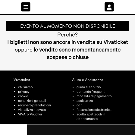
EVENTO AL MOMENTO NON DISPONIBILE
Perchè?
I biglietti non sono ancora in vendita su Vivaticket
oppure
le vendite sono momentaneamente
sospese o chiuse
Vivaticket
Aiuto e Assistenza
chi siamo
guida al servizio
privacy
domande frequenti
cookie
modalità di pagamento
condizioni generali
assistenza
recupero prenotazioni
odr
visualizza ricevuta
fatturazione elettronica
VIVAforVoucher
scelta spettacoli in
abbonamento