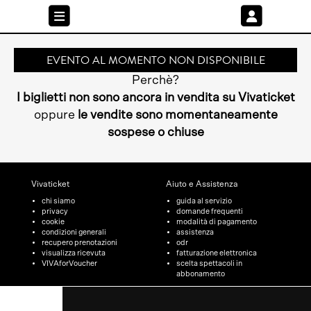
EVENTO AL MOMENTO NON DISPONIBILE
Perchè?
I biglietti non sono ancora in vendita su Vivaticket
oppure
le vendite sono momentaneamente
sospese o chiuse
Vivaticket
Aiuto e Assistenza
chi siamo
guida al servizio
privacy
domande frequenti
cookie
modalità di pagamento
condizioni generali
assistenza
recupero prenotazioni
odr
visualizza ricevuta
fatturazione elettronica
VIVAforVoucher
scelta spettacoli in
abbonamento