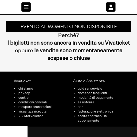
EVENTO AL MOMENTO NON DISPONIBILE
Perchè?
I biglietti non sono ancora in vendita su Vivaticket
oppure
le vendite sono momentaneamente
sospese o chiuse
Vivaticket
Aiuto e Assistenza
chi siamo
guida al servizio
privacy
domande frequenti
cookie
modalità di pagamento
condizioni generali
assistenza
recupero prenotazioni
odr
visualizza ricevuta
fatturazione elettronica
VIVAforVoucher
scelta spettacoli in
abbonamento