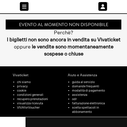
EVENTO AL MOMENTO NON DISPONIBILE
Perchè?
I biglietti non sono ancora in vendita su Vivaticket
oppure
le vendite sono momentaneamente
sospese o chiuse
Vivaticket
Aiuto e Assistenza
chi siamo
guida al servizio
privacy
domande frequenti
cookie
modalità di pagamento
condizioni generali
assistenza
recupero prenotazioni
odr
visualizza ricevuta
fatturazione elettronica
VIVAforVoucher
scelta spettacoli in
abbonamento