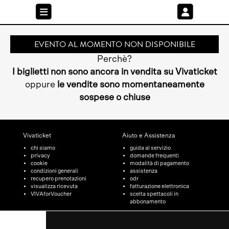
EVENTO AL MOMENTO NON DISPONIBILE
Perchè?
I biglietti non sono ancora in vendita su Vivaticket
oppure
le vendite sono momentaneamente
sospese o chiuse
Vivaticket
Aiuto e Assistenza
chi siamo
guida al servizio
privacy
domande frequenti
cookie
modalità di pagamento
condizioni generali
assistenza
recupero prenotazioni
odr
visualizza ricevuta
fatturazione elettronica
VIVAforVoucher
scelta spettacoli in
abbonamento