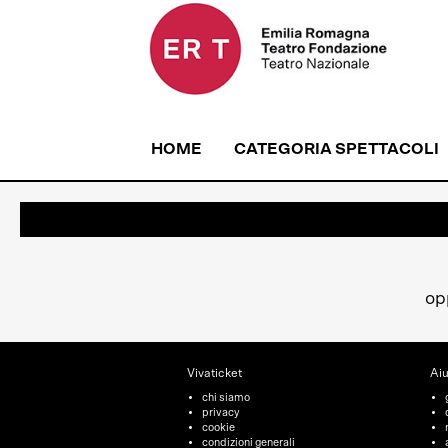
HOME
CATEGORIA SPETTACOLI
op
Vivaticket
Aiu
chi siamo
privacy
cookie
condizioni generali