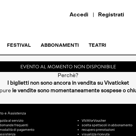
Accedi
Registrati
FESTIVAL
ABBONAMENTI
TEATRI
EVENTO AL MOMENTO NON DISPONIBILE
Perchè?
I biglietti non sono ancora in vendita su Vivaticket
pure
le vendite sono momentaneamente sospese o chi
to e Assistenza
guida al servizio
VIVAforVoucher
domande frequenti
scelta spettacoli in abbonamento
modalità di pagamento
recupero prenotazioni
assistenza
visualizza ricevuta