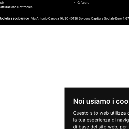
odr
Giftcard
fatturazione elettronica
ocietà a socio unico
- Via Antonio Canova 16/20 40138 Bologna Capitale Sociale Euro 4.675.
Noi usiamo i coo
Questo sito web utilizza 
la tua esperienza di navi
di base del sito web
,
per 