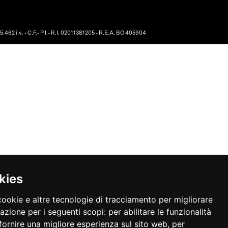
462 i.v. - C.F.- P.I.- R.I. 02011381205 - R.E.A. BO 405904
kies
cookie e altre tecnologie di tracciamento per migliorare
gazione per i seguenti scopi:
per abilitare le funzionalità
fornire una migliore esperienza sul sito web
,
per